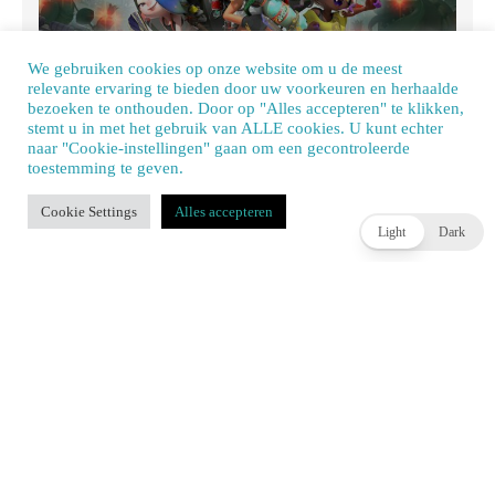
We gebruiken cookies op onze website om u de meest
relevante ervaring te bieden door uw voorkeuren en herhaalde
Review: Splatoon Raiders – een spetterende spin-off
bezoeken te onthouden. Door op "Alles accepteren" te klikken,
JOEY HASSELBACH
3 DAGEN AGO
stemt u in met het gebruik van ALLE cookies. U kunt echter
naar "Cookie-instellingen" gaan om een ​​gecontroleerde
toestemming te geven.
Our site uses cookies. Learn more about our use of cookies:
cookie policy
Cookie Settings
Alles accepteren
ACCEPT
Light
Dark
Square Enix werkt aan oplossing voor lange laadtijden
in Final Fantasy XIV op Nintendo Switch 2
BENJAMIN DZANKO
3 DAGEN AGO