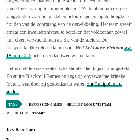
ongeveer twee maanden uit te stellen om “een betere
lanceringservaring te kunnen bieden”. Ze hebben hun excuses
aangeboden voor het uitstel en beloofd spelers op de hoogte te
houden van de voortgang van de ontwikkeling. Het team streeft
ernaar een kwaliteitsniveau te bereiken dat voldoet aan zowel
hun eigen verwachtingen als die van de spelers. De
oorspronkelijke releasedatum voor
Hell Let Loose Vietnam
was
18 juni 2026
, iets meer dan twee weken later.
Het is niet de eerste realistische shooter die dit jaar is uitgesteld.
Zo stuitte Blackmill Games onlangs op onverwachte kritieke
fouten, waardoor zij genoodzaakt waren
om Gallipoli uit te
stellen
.
TAGS
EXPRESSION GAMES
HELL LET LOOSE VIETNAM
MIS DIT NIET
TEAM17
Joey Hasselbach