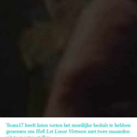
Team17 heeft laten weten het moeilijke besluit te hebben
genomen om
Hell Let Loose Vietnam
met twee maanden