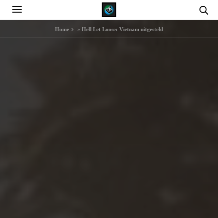
Home
»
Hell Let Loose: Vietnam uitgesteld