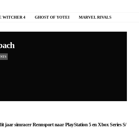
E WITCHER 4
GHOST OF YOTEI
MARVEL RIVALS
bach
ENTS
it jaar simracer Rennsport naar PlayStation 5 en Xbox Series S/