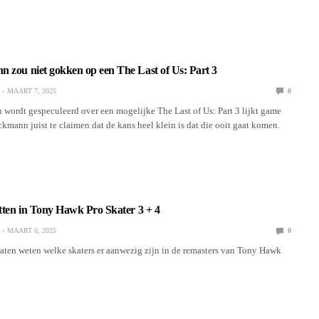
 zou niet gokken op een The Last of Us: Part 3
MAART 7, 2025
0
n wordt gespeculeerd over een mogelijke The Last of Us: Part 3 lijkt game
ckmann juist te claimen dat de kans heel klein is dat die ooit gaat komen.
itten in Tony Hawk Pro Skater 3 + 4
MAART 6, 2025
0
laten weten welke skaters er aanwezig zijn in de remasters van Tony Hawk