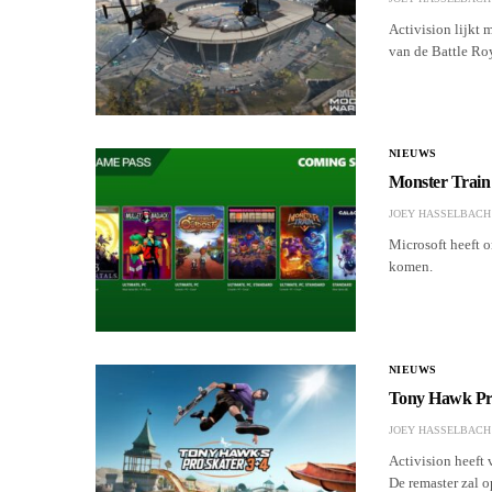
Activision lijkt 
van de Battle Ro
NIEUWS
Monster Train
JOEY HASSELBACH
Microsoft heeft 
komen.
NIEUWS
Tony Hawk Pro 
JOEY HASSELBACH
Activision heeft
De remaster zal o