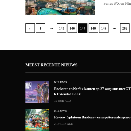
Series S/X en Ni
…
…
←
1
145
146
147
148
149
282
MEEST RECENTE NIEUWS
NIEUWS
Rockstar en Netflix komen op 27 augustus met G
6 Extended Look
15 UUR AGO
NIEUWS
Review: Splatoon Raiders – een spetterende spin-o
2 DAGEN AGO