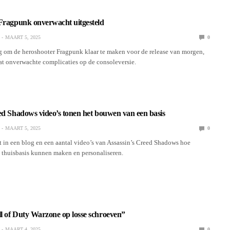
 Fragpunk onverwacht uitgesteld
MAART 5, 2025
0
g om de heroshooter Fragpunk klaar te maken voor de release van morgen,
at onverwachte complicaties op de consoleversie.
ed Shadows video’s tonen het bouwen van een basis
MAART 5, 2025
0
 in een blog en een aantal video’s van Assassin’s Creed Shadows hoe
n thuisbasis kunnen maken en personaliseren.
l of Duty Warzone op losse schroeven”
MAART 4, 2025
0