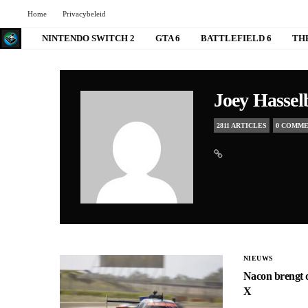
Home
Privacybeleid
NINTENDO SWITCH 2
GTA 6
BATTLEFIELD 6
TH
Joey Hassel
2811 ARTICLES
0 COMM
NIEUWS
Nacon brengt d
X