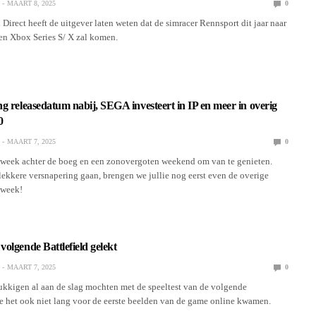
MAART 8, 2025
0
Direct heeft de uitgever laten weten dat de simracer Rennsport dit jaar naar
 en Xbox Series S/ X zal komen.
g releasedatum nabij, SEGA investeert in IP en meer in overig
0
MAART 7, 2025
0
week achter de boeg en een zonovergoten weekend om van te genieten.
lekkere versnapering gaan, brengen we jullie nog eerst even de overige
 week!
olgende Battlefield gelekt
MAART 7, 2025
0
ukkigen al aan de slag mochten met de speeltest van de volgende
de het ook niet lang voor de eerste beelden van de game online kwamen.