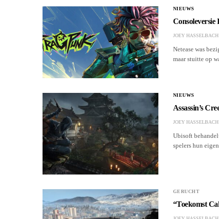
NIEUWS
Consoleversie
JOEY HASSELBACH
Netease was bezi
maar stuitte op w
NIEUWS
Assassin’s Cre
JOEY HASSELBACH
Ubisoft behandelt
spelers hun eige
GERUCHT
“Toekomst Cal
JOEY HASSELBACH