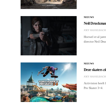
NIEUWS
Neil Druckmann
JOEY HASSELBACH
Hoewel er al jare
director Neil Dru
NIEUWS
Deze skaters z
JOEY HASSELBACH
Activision heeft 
Pro Skater 3+4.