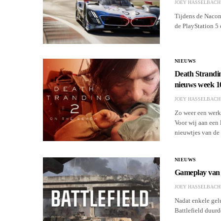
JOEY HASSELBACH
Tijdens de Nacon 
de PlayStation 5
NIEUWS
Death Strandin
nieuws week 1
JOEY HASSELBACH
Zo weer een werk
Voor wij aan een 
nieuwtjes van de
NIEUWS
Gameplay van v
JOEY HASSELBACH
Nadat enkele gel
Battlefield duur