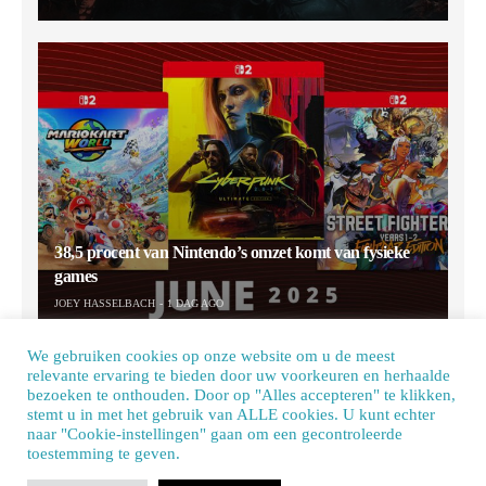
38,5 procent van Nintendo’s omzet komt van fysieke
games
JOEY HASSELBACH
1 DAG AGO
We gebruiken cookies op onze website om u de meest
relevante ervaring te bieden door uw voorkeuren en herhaalde
bezoeken te onthouden. Door op "Alles accepteren" te klikken,
stemt u in met het gebruik van ALLE cookies. U kunt echter
naar "Cookie-instellingen" gaan om een ​​gecontroleerde
toestemming te geven.
Our site uses cookies. Learn more about our use of cookies:
cookie policy