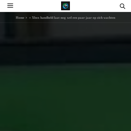
Home
»
Xbox handheld laat nog wel een paar jaar op zich wachten