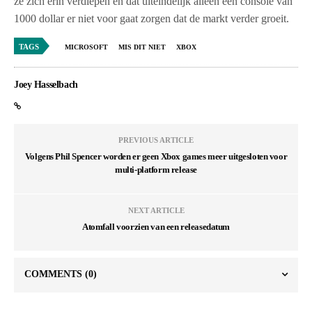
ze zich erin verdiepen en dat uiteindelijk alleen een console van
1000 dollar er niet voor gaat zorgen dat de markt verder groeit.
TAGS
MICROSOFT
MIS DIT NIET
XBOX
Joey Hasselbach
PREVIOUS ARTICLE
Volgens Phil Spencer worden er geen Xbox games meer uitgesloten voor
multi-platform release
NEXT ARTICLE
Atomfall voorzien van een releasedatum
COMMENTS
(0)