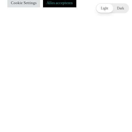
Cookie Settings
Alles accepteren
ACCEPT
Light
Dark
Rockstar en Netflix komen op 27 augustus met GTA 6
Extended Look
JOEY HASSELBACH
2 DAGEN AGO
WIDGET TITLE
Review: Assassin’s Creed Black
Review: Xenoblade Chronicles:
Flag Resynced –
Definitive Edition – Nintendo