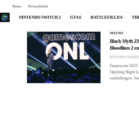
Home
Privacybeleid
NINTENDO SWITCH 2
GTA 6
BATTLEFIELD 6
TH
NIEUWS
Black Myth Zh
Bloodlines 2 e
BENJAMIN DZANKO
Gamescom 2025 is 
Opening Night Li
onthullingen. Van