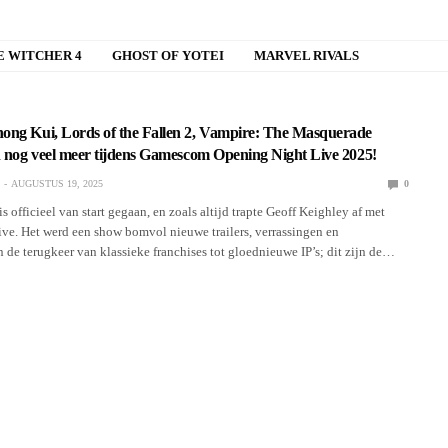
E WITCHER 4
GHOST OF YOTEI
MARVEL RIVALS
ong Kui, Lords of the Fallen 2, Vampire: The Masquerade
n nog veel meer tijdens Gamescom Opening Night Live 2025!
AUGUSTUS 19, 2025
0
officieel van start gegaan, en zoals altijd trapte Geoff Keighley af met
ve. Het werd een show bomvol nieuwe trailers, verrassingen en
 de terugkeer van klassieke franchises tot gloednieuwe IP’s; dit zijn de…