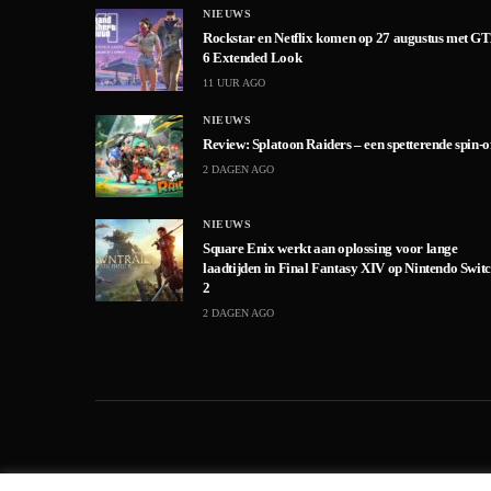
NIEUWS
Rockstar en Netflix komen op 27 augustus met G
6 Extended Look
11 UUR AGO
NIEUWS
Review: Splatoon Raiders – een spetterende spin-o
2 DAGEN AGO
NIEUWS
Square Enix werkt aan oplossing voor lange
laadtijden in Final Fantasy XIV op Nintendo Swit
2
2 DAGEN AGO