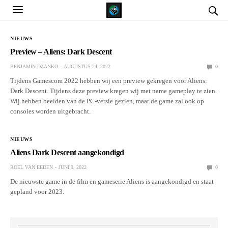
NIEUWS
Preview – Aliens: Dark Descent
BENJAMIN DZANKO
AUGUSTUS 24, 2022
0
Tijdens Gamescom 2022 hebben wij een preview gekregen voor Aliens:
Dark Descent. Tijdens deze preview kregen wij met name gameplay te zien.
Wij hebben beelden van de PC-versie gezien, maar de game zal ook op
consoles worden uitgebracht.
NIEUWS
Aliens Dark Descent aangekondigd
ROEL VAN EEDEN
JUNI 9, 2022
0
De nieuwste game in de film en gameserie Aliens is aangekondigd en staat
gepland voor 2023.