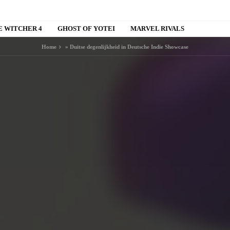
E WITCHER 4
GHOST OF YOTEI
MARVEL RIVALS
Home
»
Duitse degenlijkheid in Deutsche Indie Showcase