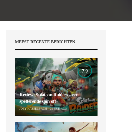
MEEST RECENTE BERICHTEN
7.9
Review: Splatoon Raiders – een
spetterende spin-off
JOEY HASSELBACH
21 UUR AGO