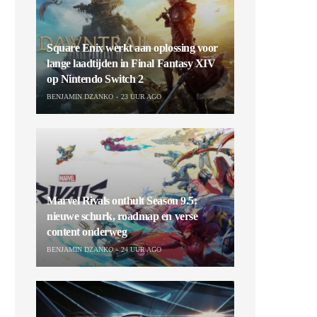
Square Enix werkt aan oplossing voor
lange laadtijden in Final Fantasy XIV
op Nintendo Switch 2
BENJAMIN DZANKO
23 UUR AGO
Marvel Rivals onthult Season 9.5:
nieuwe schurk, roadmap en verse
content onderweg
BENJAMIN DZANKO
24 UUR AGO