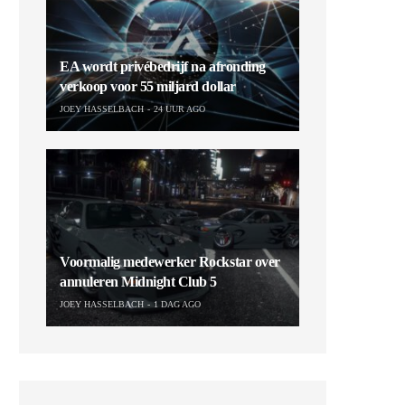
EA wordt privébedrijf na afronding
verkoop voor 55 miljard dollar
JOEY HASSELBACH
24 UUR AGO
Voormalig medewerker Rockstar over
annuleren Midnight Club 5
JOEY HASSELBACH
1 DAG AGO