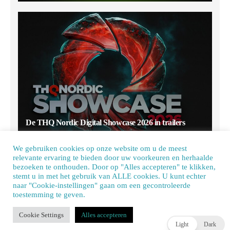
De THQ Nordic Digital Showcase 2026 in trailers
JOEY HASSELBACH
2 DAGEN AGO
We gebruiken cookies op onze website om u de meest
relevante ervaring te bieden door uw voorkeuren en herhaalde
bezoeken te onthouden. Door op "Alles accepteren" te klikken,
stemt u in met het gebruik van ALLE cookies. U kunt echter
naar "Cookie-instellingen" gaan om een ​​gecontroleerde
toestemming te geven.
Our site uses cookies. Learn more about our use of cookies:
cookie policy
Cookie Settings
Alles accepteren
ACCEPT
Light
Dark