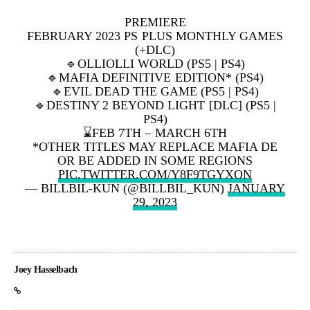
PREMIERE
FEBRUARY 2023 PS PLUS MONTHLY GAMES
(+DLC)
🔹OLLIOLLI WORLD (PS5 | PS4)
🔹MAFIA DEFINITIVE EDITION* (PS4)
🔹EVIL DEAD THE GAME (PS5 | PS4)
🔹DESTINY 2 BEYOND LIGHT [DLC] (PS5 |
PS4)
⌛️FEB 7TH – MARCH 6TH
*OTHER TITLES MAY REPLACE MAFIA DE
OR BE ADDED IN SOME REGIONS
PIC.TWITTER.COM/Y8F9TGYXON
— BILLBIL-KUN (@BILLBIL_KUN)
JANUARY
29, 2023
Joey Hasselbach