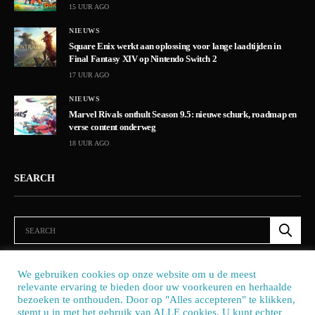
15 UUR AGO
NIEUWS
Square Enix werkt aan oplossing voor lange laadtijden in
Final Fantasy XIV op Nintendo Switch 2
17 UUR AGO
NIEUWS
Marvel Rivals onthult Season 9.5: nieuwe schurk, roadmap en
verse content onderweg
18 UUR AGO
SEARCH
We gebruiken cookies op onze website om u de meest
relevante ervaring te bieden door uw voorkeuren en herhaalde
bezoeken te onthouden. Door op "Alles accepteren" te klikken,
stemt u in met het gebruik van ALLE cookies. U kunt echter