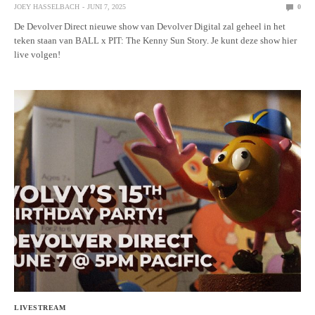
JOEY HASSELBACH
JUNI 7, 2025
0
De Devolver Direct nieuwe show van Devolver Digital zal geheel in het
teken staan van BALL x PIT: The Kenny Sun Story. Je kunt deze show hier
live volgen!
LIVESTREAM