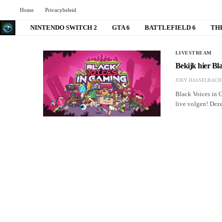
Home
Privacybeleid
NINTENDO SWITCH 2
GTA 6
BATTLEFIELD 6
TH
LIVESTREAM
Bekijk hier Bl
JOEY HASSELBACH
Black Voices in 
live volgen! Deze