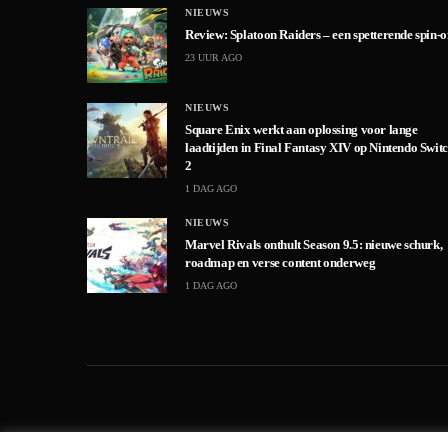
NIEUWS
Review: Splatoon Raiders – een spetterende spin-o
23 UUR AGO
NIEUWS
Square Enix werkt aan oplossing voor lange
laadtijden in Final Fantasy XIV op Nintendo Swit
2
1 DAG AGO
NIEUWS
Marvel Rivals onthult Season 9.5: nieuwe schurk,
roadmap en verse content onderweg
1 DAG AGO