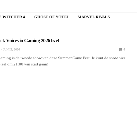
E WITCHER 4
GHOST OF YOTEI
MARVEL RIVALS
ack Voices in Gaming 2026 live!
JUNI 2, 2026
0
Gaming is de tweede show van deze Summer Game Fest. Je kunt de show hier
 zal om 21:00 van start gaan!